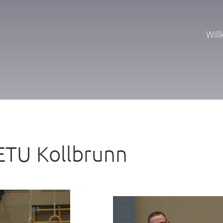
Wil
ETU Kollbrunn